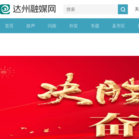
关
首页
政声
问政
外宣
专题
县市区