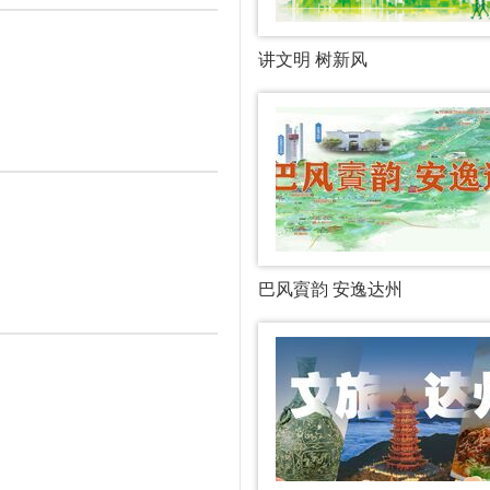
讲文明 树新风
​巴风賨韵 安逸达州