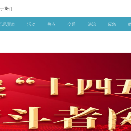
于我们
巴风賨韵
活动
热点
交通
法治
应急