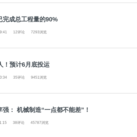
已完成总工程量的90%
9:41
12评论
7293浏览
人！预计6月底投运
0:34
35评论
9451浏览
李强： 机械制造“一点都不能差”！
1:15
38评论
45787浏览