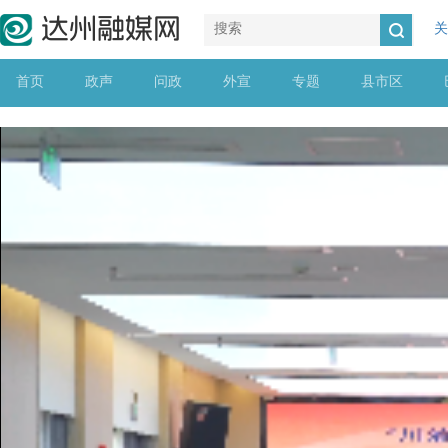
关
首页
政声
问政
外宣
专题
县市区