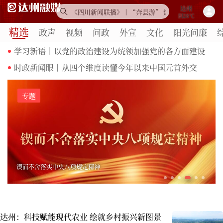
时政新闻眼丨从四个维度读懂今年以来中国元首外交
达州
阴28℃
学习新语｜以党的政治建设为统领加强党的各方面建设
达州
精选
政声
视频
问政
外宣
文化
阳光问廉
阴28℃
时政新闻眼丨从四个维度读懂今年以来中国元首外交
达州
阴28℃
学习新语｜以党的政治建设为统领加强党的各方面建设
时政新闻眼丨从四个维度读懂今年以来中国元首外交
学习新语｜以党的政治建设为统领加强党的各方面建设
专题
​锲而不舍落实中央八项规定精神
达州：科技赋能现代农业 绘就乡村振兴新图景