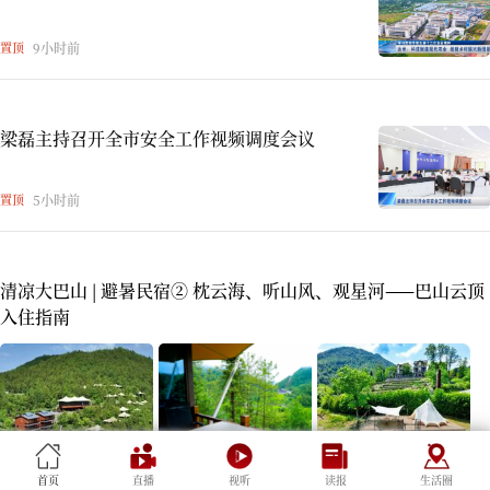
置顶
9小时前
梁磊主持召开全市安全工作视频调度会议
置顶
5小时前
清凉大巴山 | 避暑民宿② 枕云海、听山风、观星河——巴山云顶
入住指南
1小时前
首页
直播
视听
读报
生活圈