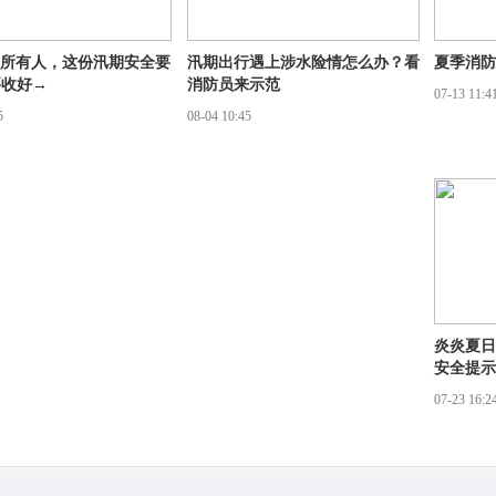
区所有人，这份汛期安全要
汛期出行遇上涉水险情怎么办？看
夏季消防
要收好→
消防员来示范
07-13 11:4
5
08-04 10:45
炎炎夏日
安全提示
07-23 16:2