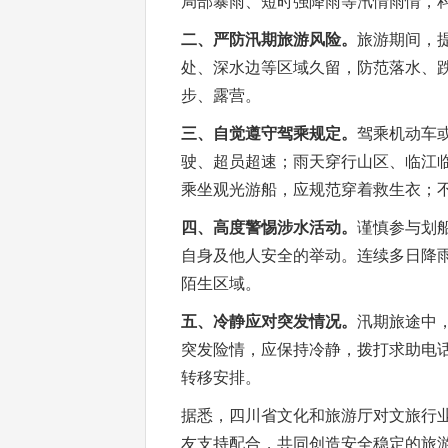
局部暴雨、短时强降雨等汛情雨情，
二、严防汛期旅游风险。
旅游期间，
处、深水边等区域久留，防范落水、跌
步、露营。
三、自觉遵守驾乘规定。
驾乘机动车
驶、超员超速；雨天穿行山区、临江
乘坐观光游船，应规范穿着救生衣；
四、高度警惕涉水活动。
谨慎参与划
自身及他人安全的举动。连续多日降
陌生区域。
五、冷静应对突发情况。
汛期旅途中
突发险情，应保持冷静，拨打求助电
转移安排。
据悉，四川省文化和旅游厅对文旅行
友支持配合，共同创造安全稳定的旅