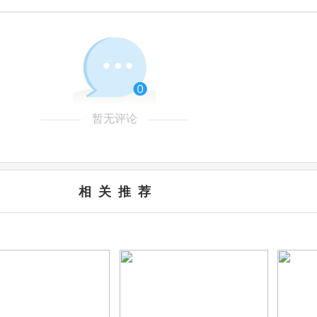
暂无评论
相 关 推 荐