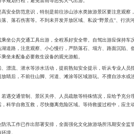
科学规划行程，避免雷雨等恶劣天气出游。
提高安全防范意识，特别是前往涉山涉水类旅游景区要注意观察
落、落石伤害等。不到未开发开放区域、私设“野景点”、行洪
或乘坐公共交通工具出游，全程系好安全带。自驾出游应保持车
临湖道路，注意观察、小心慢行，严防落石、塌方、路面沉陷、
不乘坐未配备必要救生设备的观光游船。
船、漂流、潜水等涉水活动，提前熟知安全提示，听从专业人员
雨放睛后，不前往山脚、河道、滩涂等区域游玩。不擅自涉水或
，若遇交通管制、景区关停、人员疏散等特殊情况，应给予充分
话，科学自救互救，尽快撤离危险区域。等待救援过程中，应主
业防汛工作已作出部署安排，全面强化文化旅游场所汛期安全监
游环境。