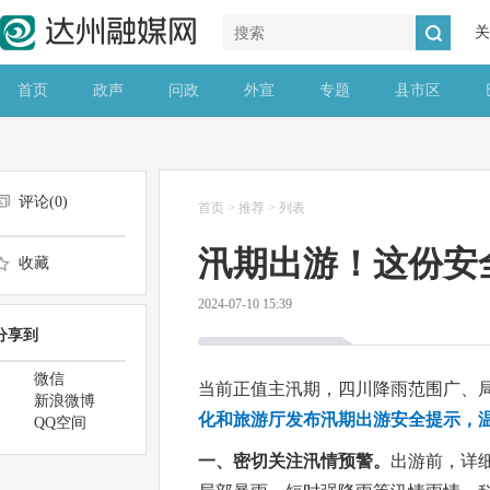
关
首页
政声
问政
外宣
专题
县市区
评论(
0
)
首页
>
推荐
>
列表
汛期出游！这份安
收藏
2024-07-10 15:39
分享到
微信
当前正值主汛期，四川降雨范围广、
新浪微博
化和旅游厅发布汛期出游安全提示，温
QQ空间
一、密切关注汛情预警。
出游前，详