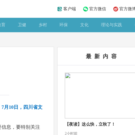
客户端
官方微信
官方微
教育
卫健
乡村
环保
文化
理论与实践
最 新 内 容
，
7月10日，四川省文
【夜读】这么快，立秋了！
要信息，要特别关注
2小时前