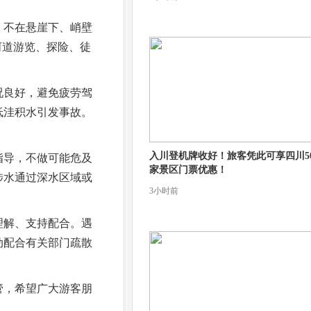
，不在悬崖下、峭壁
河道游览、探险、徒
况良好，避免疲劳驾
低洼积水引发事故。
入川登机牌收好！旅客凭此可享四川5
指导，不做可能危及
家景区门票优惠！
涉水通过深水区域或
3小时前
理解、支持配合。遇
动配合有关部门疏散
管，希望广大游客朋