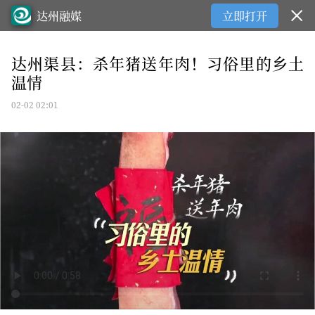
达州融媒
立即打开
达州渠县：杀年猪送年肉！习俗里的乡土
温情
02-02 02:01