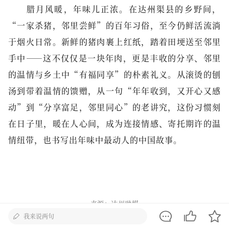
腊月风暖，年味儿正浓。在达州渠县的乡野间，
“一家杀猪，邻里尝鲜”的百年习俗，至今仍鲜活流淌
于烟火日常。新鲜的猪肉裹上红纸，踏着田埂送至邻里
手中——这不仅仅是一块年肉，更是丰收的分享、邻里
的温情与乡土中“有福同享”的朴素礼义。从滚烫的刨
汤到带着温情的馈赠，从一句“年年收到，又开心又感
动”到“分享富足，邻里同心”的老讲究，这份习惯刻
在日子里，暖在人心间，成为连接情感、寄托期许的温
情纽带，也书写出年味中最动人的中国故事。
来源：达州融媒
我来说两句
主编：罗敏 责编：李杏 审核：李小平 编辑：师维