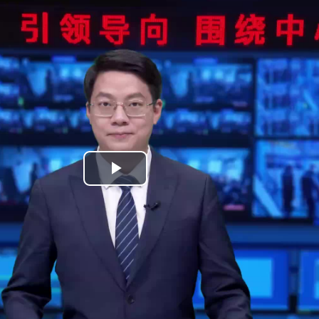
播
放
视
频