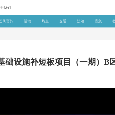
于我们
巴风賨韵
活动
热点
交通
法治
应急
基础设施补短板项目（一期）B