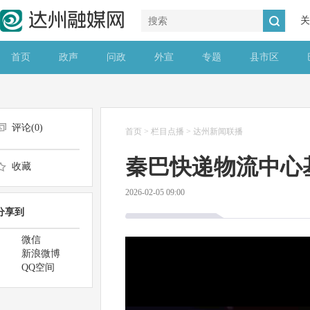
关
首页
政声
问政
外宣
专题
县市区
评论(
0
)
首页
>
栏目点播
>
达州新闻联播
秦巴快递物流中心
收藏
2026-02-05 09:00
分享到
微信
新浪微博
QQ空间