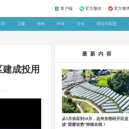
客户端
官方微信
官方微
教育
卫健
乡村
环保
文化
理论与实践
最 新 内 容
区建成投用
从5月供应到10月，达州东部经开区这
波“甜蜜攻势”持续在线！