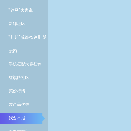
“达马”大家说
新锦社区
“川超”成都VS达州 随
手拍
美术
手机摄影大赛征稿
红旗路社区
菜价行情
农产品代销
我要举报