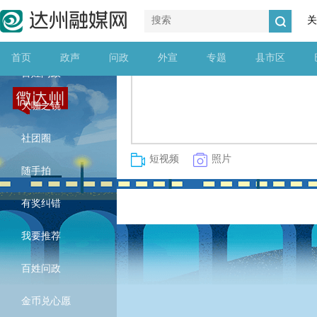
关
首页
政声
问政
外宣
专题
县市区
百姓问政
大咖之镜
社团圈
短视频
照片
随手拍
有奖纠错
我要推荐
百姓问政
金币兑心愿