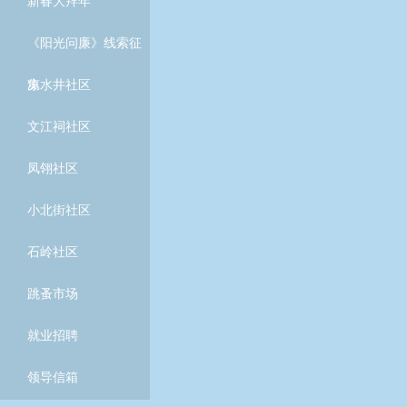
新春大拜年
《阳光问廉》线索征
集
凉水井社区
文江祠社区
凤翎社区
小北街社区
石岭社区
跳蚤市场
就业招聘
领导信箱