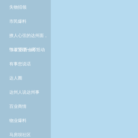
失物招领
市民爆料
撩人心弦的达州面，
你最爱哪一碗？
"5.1"百万金币活动
有事您说话
达人圈
达州人说达州事
百业商情
物业爆料
马房坝社区